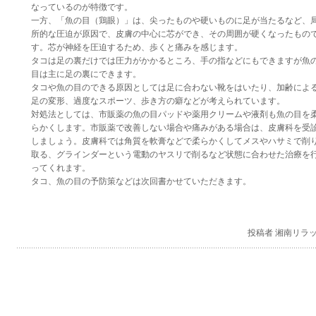
なっているのが特徴です。
一方、「魚の目（鶏眼）」は、尖ったものや硬いものに足が当たるなど、
所的な圧迫が原因で、皮膚の中心に芯ができ、その周囲が硬くなったもの
す。芯が神経を圧迫するため、歩くと痛みを感じます。
タコは足の裏だけでは圧力がかかるところ、手の指などにもできますが魚
目は主に足の裏にできます。
タコや魚の目のできる原因としては足に合わない靴をはいたり、加齢によ
足の変形、過度なスポーツ、歩き方の癖などが考えられています。
対処法としては、市販薬の魚の目パッドや薬用クリームや液剤も魚の目を
らかくします。市販薬で改善しない場合や痛みがある場合は、皮膚科を受
しましょう。皮膚科では角質を軟膏などで柔らかくしてメスやハサミで削
取る、グラインダーという電動のヤスリで削るなど状態に合わせた治療を
ってくれます。
タコ、魚の目の予防策などは次回書かせていただきます。
投稿者 湘南リラ