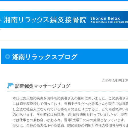
す
湘南リラックスブログ
2025年2月20日
訪問鍼灸マッサージブログ
本日は先天性の疾患をお持ちの患者さんの施術に伺いました。この患者さ
には15年程継続して伺っており、当初中学生だった患者さんが現在では就
し立派な社会人になられている姿を目の当たりにすると、とても感慨深い
のがあります。学生時代は放課後、週4日程施術を行っていましたが、現在
では仕事との兼ね合いがある為、週1回土曜日のみの施術となっています。
症状は、全身の筋力低下や筋萎縮、関節部位の拘縮と脊柱の後側弯が有り