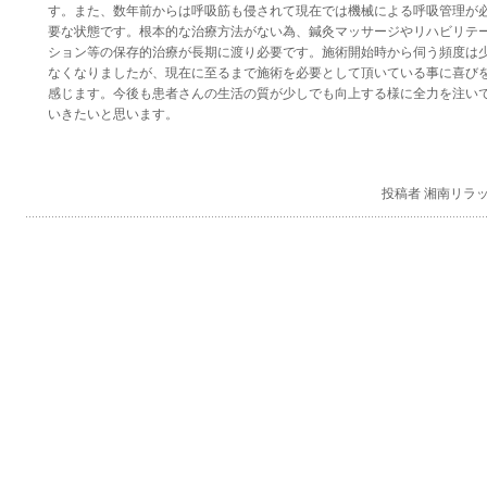
す。また、数年前からは呼吸筋も侵されて現在では機械による呼吸管理が
要な状態です。根本的な治療方法がない為、鍼灸マッサージやリハビリテ
ション等の保存的治療が長期に渡り必要です。施術開始時から伺う頻度は
なくなりましたが、現在に至るまで施術を必要として頂いている事に喜び
感じます。今後も患者さんの生活の質が少しでも向上する様に全力を注い
いきたいと思います。
投稿者 湘南リラ