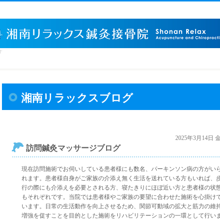
す
湘南リラックスブログ
2025年3月14日
訪問鍼灸マッサージブログ
現在訪問施術でお伺いしている患者様にも数名、パーキンソン病の方がい
れます。患者様自身がご家族の介添え無く生活を送れている方もいれば、
行の際にも介添えを必要とされる方、寝たきりにほぼ近い方と患者様の状
もそれぞれです。当院では患者様やご家族の要望に合わせた施術を心掛け
います。日常の生活動作を向上させるため、関節可動域の拡大と筋力の維
増強を促すことを目的とした施術をリハビリテーションの一環として行い