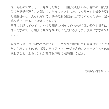
先日も初めてマッサージを受けた方が、『他は心地よいが、背中の一部だ
受けた感覚が違う』と驚いていらっしゃいました。マッサージや鍼灸を受
た感覚はやはり人それぞれで、緊張のある箇所などでくすぐったさや、違
感を感じられることは多くあります。
事前にお話していても、やはり実際に体験していただく体の変化や感覚は
様々ですので、心地よく施術を受けていただけるように、慎重にすすめて
ます。
鍼灸マッサージが初めての方にも、一つづつご案内してお話させていただ
たいと思いますので、ボランティアマッサージを含め、スタッフさんへの
康相談など、よろしければ是非お気軽にお声掛けください！
投稿者 湘南リラ