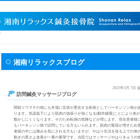
す
湘南リラックスブログ
2025年3月 7日
訪問鍼灸マッサージブログ
関節リウマチの他にも冬場に症状が悪化する疾病としてパーキンソン病が
ります。気温低下により筋肉の強張りが強くなる(動作緩慢)ことにより体が
動かしにくくなります。そのため転倒の危険などが増します。現在患者様
もパーキンソン病で訪問している方もいられます。筋肉の緊張が増すため
者様の中には痛みを気にされる方もいますが、やはり生活を送る上での体
動きの悪さよ改善が一番の要望です。当院ではマッサージやはりきゅうの