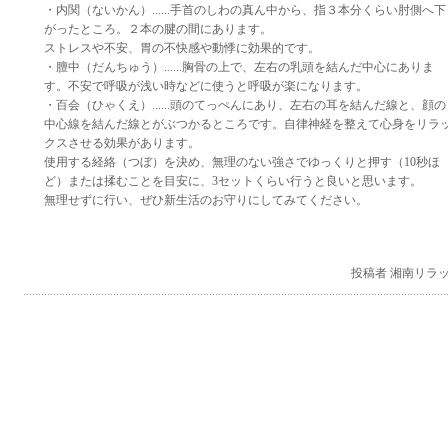
・内関（ないかん）......手首のしわの真ん中から、指３本分くらい肘側へ下
がったところ。２本の腱の間にあります。
ストレスや不安、胃の不快感や動悸に効果的です。
・膻中（だんちゅう）......胸骨の上で、左右の乳頭を結んだ中心にありま
す。不安で呼吸が浅い時などに使うと呼吸が楽になります。
・百会（ひゃくえ）......頭のてっぺんにあり、左右の耳を結んだ線と、顔の
中心線を結んだ線とがぶつかるところです。自律神経を整えて心身をリラ
クスさせる効果があります。
使用する経絡（つぼ）を決め、無理のない強さでゆっくりと押す（10秒ほ
ど）または揉むことを目安に、3セットくらい行うと良いと思います。
無理せずに行い、ぜひ新生活のお守りにしてみてください。
投稿者 湘南リラ